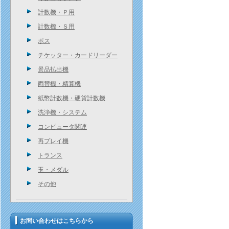
計数機・Ｐ用
計数機・Ｓ用
ポス
チケッター・カードリーダー
景品払出機
両替機・精算機
紙幣計数機・硬貨計数機
洗浄機・システム
コンピュータ関連
再プレイ機
トランス
玉・メダル
その他
お問い合わせはこちらから