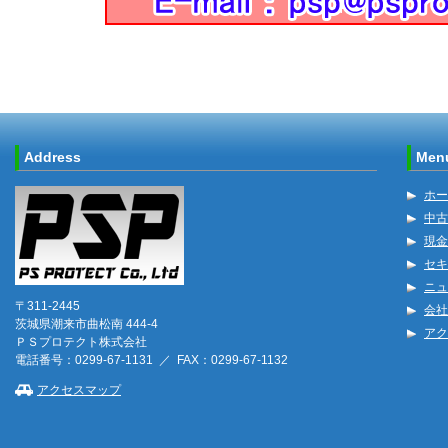
Address
Men
ホー
中古
現金
セキ
ニュ
〒311-2445
会社
茨城県潮来市曲松南 444-4
アク
ＰＳプロテクト株式会社
電話番号：0299-67-1131 ／ FAX：0299-67-1132
アクセスマップ