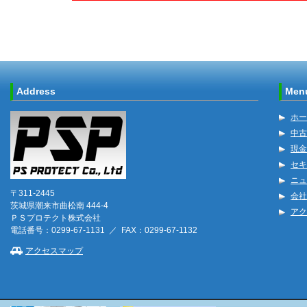
Address
Men
ホー
中古
現金
セキ
ニュ
〒311-2445
会社
茨城県潮来市曲松南 444-4
アク
ＰＳプロテクト株式会社
電話番号：0299-67-1131 ／ FAX：0299-67-1132
アクセスマップ