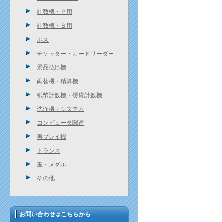
計数機・Ｐ用
計数機・Ｓ用
ポス
チケッター・カードリーダー
景品払出機
両替機・精算機
紙幣計数機・硬貨計数機
洗浄機・システム
コンピュータ関連
再プレイ機
トランス
玉・メダル
その他
お問い合わせはこちらから