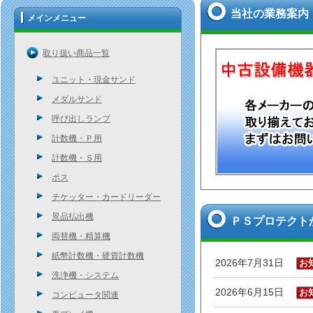
当社の業務案内
メインメニュー
取り扱い商品一覧
ユニット・現金サンド
メダルサンド
呼び出しランプ
計数機・Ｐ用
計数機・Ｓ用
ポス
チケッター・カードリーダー
景品払出機
ＰＳプロテクト
両替機・精算機
紙幣計数機・硬貨計数機
2026年7月31日
お
洗浄機・システム
2026年6月15日
お
コンピュータ関連