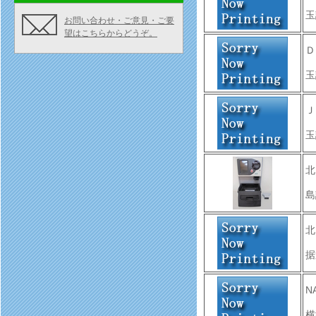
玉
お問い合わせ・ご意見・ご要
望はこちらからどうぞ。
Ｄ
玉
Ｊ
玉
北
島
北
据
N
横