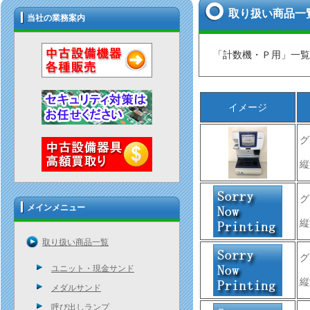
取り扱い商品一
当社の業務案内
「計数機・Ｐ用」一覧
イメージ
グ
縦
グ
メインメニュー
縦
取り扱い商品一覧
グ
ユニット・現金サンド
縦
メダルサンド
呼び出しランプ