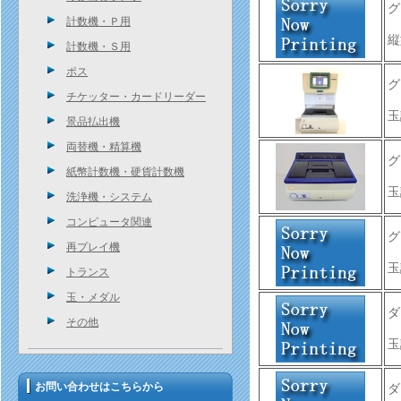
グ
計数機・Ｐ用
縦
計数機・Ｓ用
ポス
グ
チケッター・カードリーダー
玉
景品払出機
両替機・精算機
グ
紙幣計数機・硬貨計数機
玉
洗浄機・システム
コンピュータ関連
グ
再プレイ機
玉
トランス
玉・メダル
ダ
その他
玉
お問い合わせはこちらから
ダ