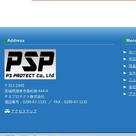
Address
Men
ホー
中古
現金
セキ
ニュ
〒311-2445
会社
茨城県潮来市曲松南 444-4
アク
ＰＳプロテクト株式会社
電話番号：0299-67-1131 ／ FAX：0299-67-1132
アクセスマップ