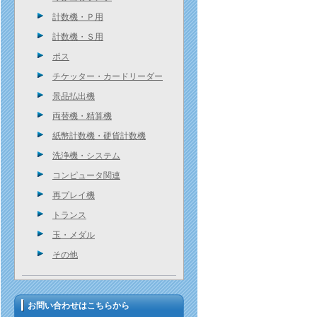
計数機・Ｐ用
計数機・Ｓ用
ポス
チケッター・カードリーダー
景品払出機
両替機・精算機
紙幣計数機・硬貨計数機
洗浄機・システム
コンピュータ関連
再プレイ機
トランス
玉・メダル
その他
お問い合わせはこちらから