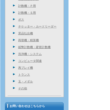
計数機・Ｐ用
計数機・Ｓ用
ポス
チケッター・カードリーダー
景品払出機
両替機・精算機
紙幣計数機・硬貨計数機
洗浄機・システム
コンピュータ関連
再プレイ機
トランス
玉・メダル
その他
お問い合わせはこちらから