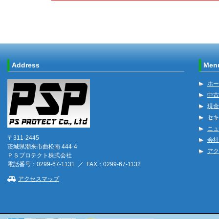
Address
Men
ホー
中古
現金
セキ
ニュ
〒311-2445
会社
茨城県潮来市曲松南 444-4
アク
ＰＳプロテクト株式会社
電話番号：0299-67-1131 ／ FAX：0299-67-1132
アクセスマップ